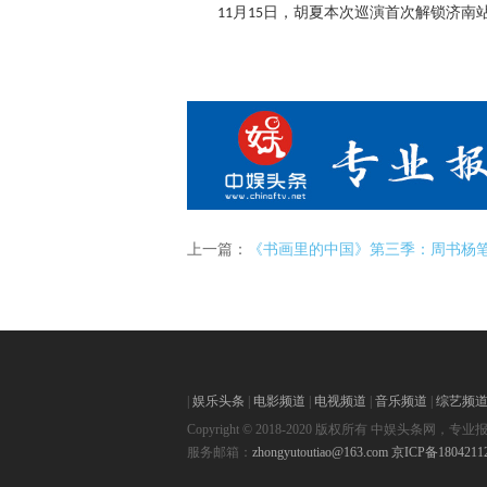
月
日
，胡夏本次巡演首次解锁济南
11
15
上一篇：
《书画里的中国》第三季：周书杨笔·
|
娱乐头条
|
电影频道
|
电视频道
|
音乐频道
|
综艺频
Copyright © 2018-2020 版权所有 中娱头条网
服务邮箱：
zhongyutoutiao@163.com
京ICP备1804211