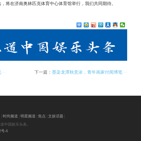
站，将在济南奥林匹克体育中心体育馆举行，我们共同期待。
··
下一篇：
墨染龙潭秋意浓，青年画家付闻博笔···
道
|
时尚频道
|
明星频道
|
焦点
|
文娱话题
|
，专业报道中国娱乐头条。
2号-6