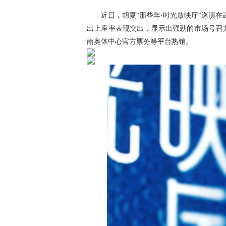
苏有朋《声生不息·华流季》展专业
《书画里的中国》第
近日，胡夏“那些年·时光放映厅”巡演
音乐素养 《Simon》突破性唱功获赞
吉地坛公园写生，笔
出上座率表现突出，显示出强劲的市场号召
南奥体中心官方票务等平台热销。