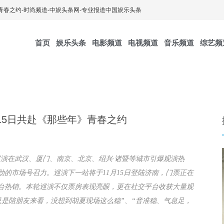
》青春之约-时尚频道-中娱头条网-专业报道中国娱乐头条
首页
娱乐头条
电影频道
电视频道
音乐频道
综艺频
15日共赴《那些年》青春之约
巡演在武汉、厦门、南京、北京、绍兴·诸暨等城市引爆观演热
的市场号召力。巡演下一站将于11月15日登陆济南，门票正在
台热销。本轮巡演不仅票房表现亮眼，更在社交平台收获大量观
只是陪朋友来看，没想到胡夏现场这么稳”、“音准稳、气息足，