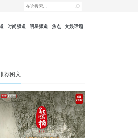
道
时尚频道
明星频道
焦点
文娱话题
推荐图文