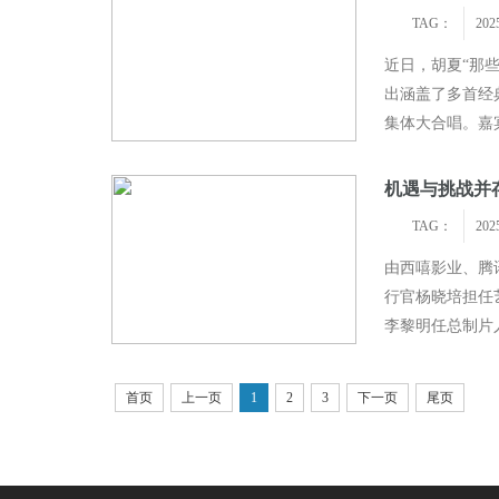
TAG：
202
近日，胡夏“那
出涵盖了多首经
集体大合唱。嘉
台上幽默互动为
机遇与挑战并
TAG：
202
由西嘻影业、腾
行官杨晓培担任
李黎明任总制片
领衔主演（排名
首页
上一页
1
2
3
下一页
尾页