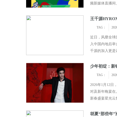
频新媒体直播间
年，她走完六届
王千源HYRO
TAG：
202
近日，风靡全球
入中国内地后举
千源的加入更是让
功能训练”组成
少年初绽：新
TAG：
202
2026年1月12
对及新年晚宴在上
新春盛宴星光云
身精致简约的黑
胡夏“那些年”