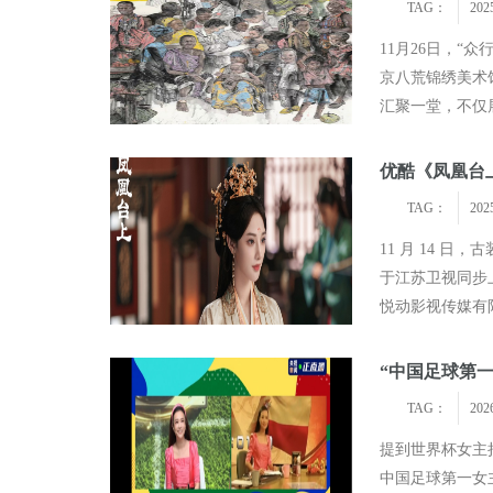
TAG：
202
11月26日，“
京八荒锦绣美术
汇聚一堂，不仅
探索路径，生动回
优酷《凤凰台
TAG：
202
11 月 14 
于江苏卫视同步
悦动影视传媒有
品，林峰、赵侠
“中国足球第一
TAG：
202
提到世界杯女主
中国足球第一女主