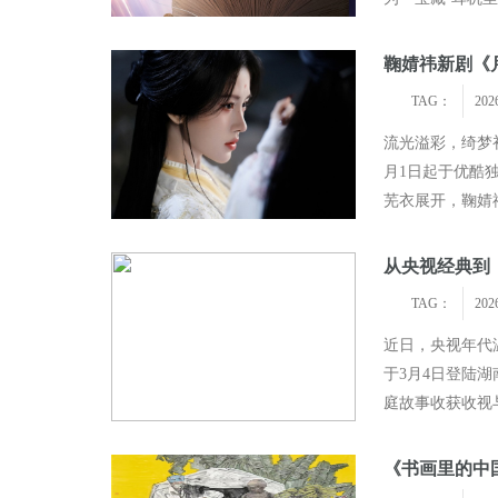
”亮相湖南卫视跨年演唱会 红
苏有朋《声生不息·华流季》展
春、单依纯、宋亚
青春活力
音乐素养 《Simon》突破性唱
鞠婧祎新剧《月
TAG：
202
流光溢彩，绮梦
月1日起于优酷
芜衣展开，鞠婧
狐狸的妖媚狡黠
从央视经典到《
TAG：
202
近日，央视年代
于3月4日登陆
庭故事收获收视
爽朗、爱说爱笑的
《书画里的中