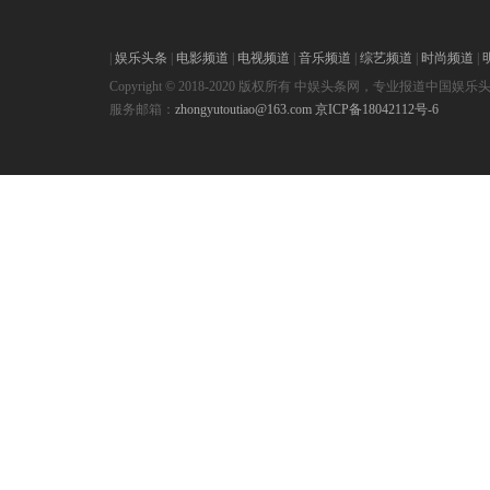
|
娱乐头条
|
电影频道
|
电视频道
|
音乐频道
|
综艺频道
|
时尚频道
|
Copyright © 2018-2020 版权所有 中娱头条网，专业报道中国娱乐
服务邮箱：
zhongyutoutiao@163.com
京ICP备18042112号-6