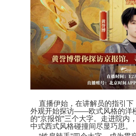
直播伊始，在讲解员的指引下
外观开始探访
——
欧式风格的洋
的
“
京报馆
”
三个大字。走进院内
中式西式风格碰撞间尽显巧思。