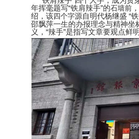
“
铁肩辣手
”
四个大字，成为贯
年挥毫题写
“
铁肩辣手
”
的
石墙前
绍，该
源自明代杨继盛
“
铁
四个字
邵飘萍一生的办报理念与精神坐
义，
“
辣手
”
是指写文章要观点鲜