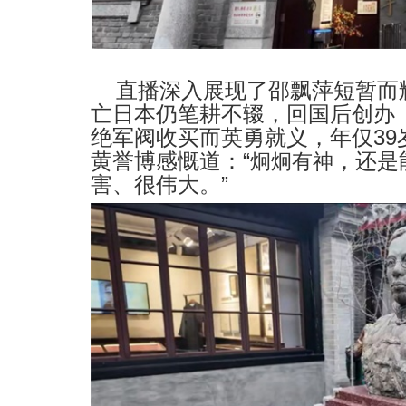
直播深入展现了邵飘萍短暂而
亡日本仍笔耕不辍，回国后创办
绝军阀收买而英勇就义，年仅
39
黄誉博感慨道：
“
，还是
炯炯有神
害、很伟大。
”