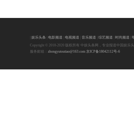
|
娱乐头条
|
电影频道
|
电视频道
|
音乐频道
|
综艺频道
|
时尚频道
|
Copyright © 2018-2020 版权所有 中娱头条网，专业报道中国娱乐
服务邮箱：
zhongyutoutiao@163.com
京ICP备18042112号-6