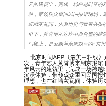
云的建筑里，完成一场跨越时空的
身CMG第四届中国电视剧
“曜少年”亮相湖南卫视跨年演唱
 携《六姊妹》共话女性力量
毯首秀展青春活力
验，带领观众重回民国报馆现场，感
红墙灰瓦间，体验历史与青春共振
引下，黄誉博从这座中西合璧的建
门额上，是邵飘萍亲笔题写的“京报馆
北京时间
APP
《最美中轴线》
次，青年艺人黄誉博
来到
京报馆
年风云的建筑里，完成一场跨越
沉浸体验，带领观众重回民国报
理想，也在红
墙
灰瓦间，
体验
历