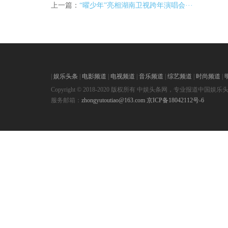
上一篇：
“曜少年”亮相湖南卫视跨年演唱会···
|
娱乐头条
|
电影频道
|
电视频道
|
音乐频道
|
综艺频道
|
时尚频道
|
Copyright © 2018-2020 版权所有 中娱头条网，专业报道中国娱乐
服务邮箱：
zhongyutoutiao@163.com
京ICP备18042112号-6