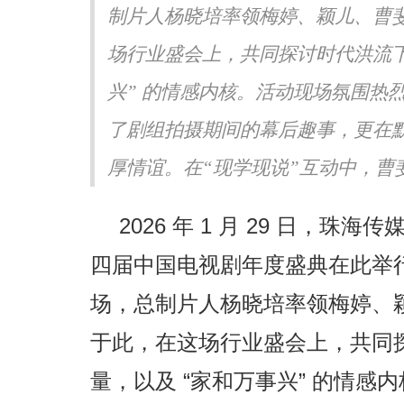
制片人杨晓培率领梅婷、颖儿、曹
身CMG第四届中国电视剧
“曜少年”亮相湖南卫视跨年演唱
 携《六姊妹》共话女性力量
毯首秀展青春活力
场行业盛会上，共同探讨时代洪流下
兴” 的情感内核。活动现场氛围热
了剧组拍摄期间的幕后趣事，更在
厚情谊。在“现学现说”互动中，曹斐然
2026 年 1 月 29 日，珠
四届中国电视剧年度盛典在此举
场，总制片人杨晓培率领梅婷、
于此，在这场行业盛会上，共同
量，以及 “家和万事兴” 的情感