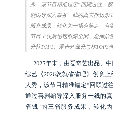
秀，该节目精准锚定“回顾过往、祝
秋意浓，青年画家付闻博笔
胡夏巡演济南站即将开唱 11月
山水情
赴《那些年》青春之约
剧编导深入服务一线的真实探访形式
服务成果，转化为一场有笑点、有温
节目上线后迅速引爆全网，总播放量
升榜TOP1、爱奇艺飙升总榜TOP3佳
2025年末，由爱奇艺出品、
综艺《2026您就省省吧》创意
人秀，该节目精准锚定“回顾过
通过喜剧编导深入服务一线的真
省钱”的三省服务成果，转化