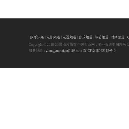
|
娱乐头条
|
电影频道
|
电视频道
|
音乐频道
|
综艺频道
|
时尚频道
|
Copyright © 2018-2020 版权所有 中娱头条网，专业报道中国娱乐
服务邮箱：
zhongyutoutiao@163.com
京ICP备18042112号-6