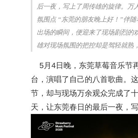
后一夜，写上了周传雄的旋律。万人
声生不息·华流季》展专业
《书画里的中国》第三季直播
《Simon》突破性唱功获赞
吉地坛公园写生，笔墨定格初
氛围点 “东莞的朋友晚上好！”伴
出场的瞬间，便迎来了现场剧烈的
雄对现场氛围的把控却是驾轻就熟，《
5月4日晚，东莞草莓音乐节
台，演唱了自己的八首歌曲。
节，却与现场万余观众完成了
天，让东莞春日的最后一夜，