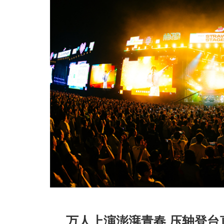
万人上演澎湃青春 压轴登台