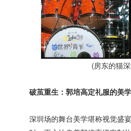
(
房东的猫深
破茧重生：郭培高定礼服的美
深圳场的舞台美学堪称视觉盛