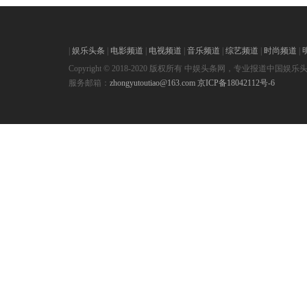
|
娱乐头条
|
电影频道
|
电视频道
|
音乐频道
|
综艺频道
|
时尚频道
|
Copyright © 2018-2020 版权所有 中娱头条网，专业报道中国娱乐
服务邮箱：
zhongyutoutiao@163.com
京ICP备18042112号-6