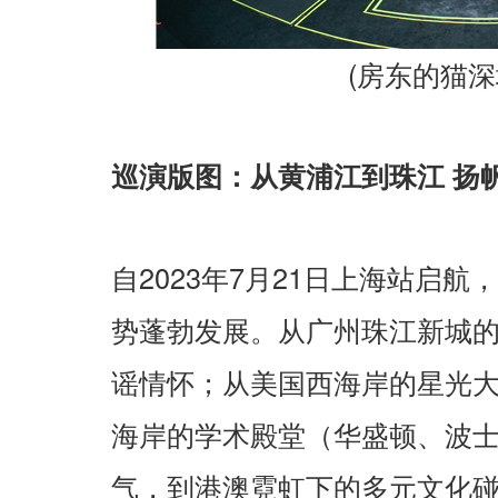
(
房东的猫深
巡演版图：从黄浦江到珠江
扬
2023
7
21
自
年
月
日上海站启航，
势蓬勃发展。从广州珠江新城
谣情怀；从美国西海岸的星光
海岸的学术殿堂（华盛顿、波
气，到港澳霓虹下的多元文化