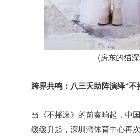
(
房东的猫深
“
跨界共鸣：八三夭助阵演绎
不
当《不摇滚》的前奏响起，中
缓缓升起，深圳湾体育中心再