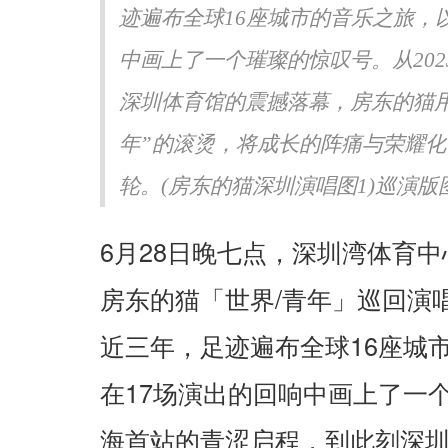
迹遍布全球16座城市的音乐之旅，
声生不息·华流季》展专业
《书画里的中国》第三季直播
《Simon》突破性唱功获赞
吉地坛公园写生，笔墨定格初
中画上了一个璀璨的惊叹号。从20
深圳体育馆的震撼落幕，房东的猫用
年”的滚烫，将成长的阵痛与荣耀
轮。(房东的猫深圳演唱图1)巡演版图
6
28
月
日晚七点，深圳湾体育中
/
房东的猫「世界
青年」巡回演
16
近三年，足迹遍布全球
座城
17
在
场演出的回响中画上了一
海首站的青涩启程，到此刻深