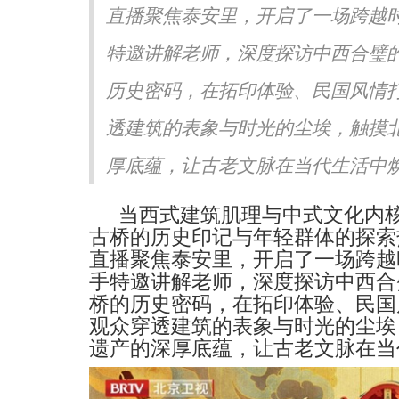
直播聚焦泰安里，开启了一场跨越
声生不息·华流季》展专业
《书画里的中国》第三季直播
《Simon》突破性唱功获赞
吉地坛公园写生，笔墨定格初
特邀讲解老师，深度探访中西合璧
历史密码，在拓印体验、民国风情
透建筑的表象与时光的尘埃，触摸
厚底蕴，让古老文脉在当代生活中焕发
当西式建筑肌理与中式文化内
古桥的历史印记与年轻群体的探索
直播
聚焦
泰安里，开启了一场跨越
手特邀讲解老师，深度探访中西合
桥的历史密码，在拓印体验、民国
观众穿透建筑的表象与时光的尘埃
遗产的深厚底蕴，让古老文脉在当