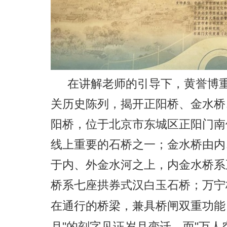
在讲解老师的引导下，黄誉博
关历史陈列，揭开正阳桥、金水桥
阳桥，位于北京市东城区正阳门南
线上重要的石桥之一
；
金水桥
由内
于内、外金水河之上
，
内金水桥系
桥
系七座拱券式汉白玉石桥
；
万宁
在通行的桥梁，兼具桥闸双重功能
"
"
月
的刻字见证岁月变迁，而
万人