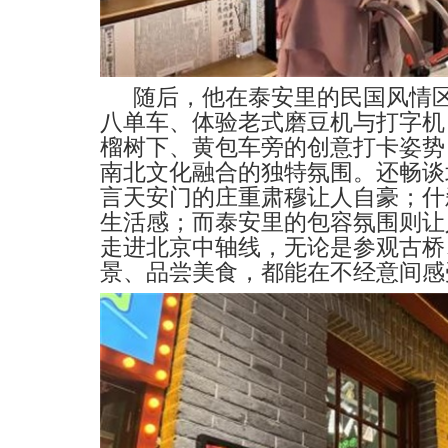
随后，他在泰安里的民国风情
八单车、体验老式磨豆机与打字机
榴树下、黄包车旁的创意打卡姿势
南北文化融合的独特氛围。还畅谈
言天安门的庄重肃穆让人自
豪
；
什
生活
感
；
而泰安里的包容氛围则让
走进
北京
中轴线，无论是参观古桥
景、品尝美食，都能在不经意间感