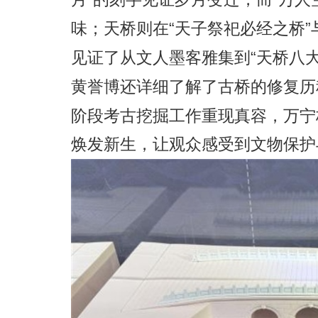
“
”
味；天桥则在
天子祭祀
必经
之桥
“
见证了从文人墨客雅集到
天桥八
黄誉博还详细了解了古桥的修复历
阶段
考古挖掘
工作
重现真容，万宁
焕发新生
，让观众感受到文物保护