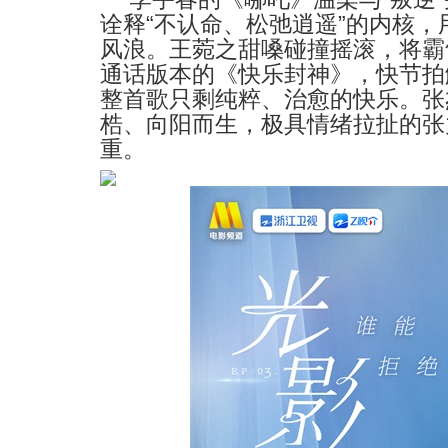
“
”
诠释
不认命、松弛逍遥
的内核，
风浪。
王菀之甜嗓碰撞摇滚，将霸
通话版本的《快乐封神》
，快节拍
整首歌只剩纯粹、治愈的快乐。张
梏、向阳而生，极具情绪拉扯的张
重。