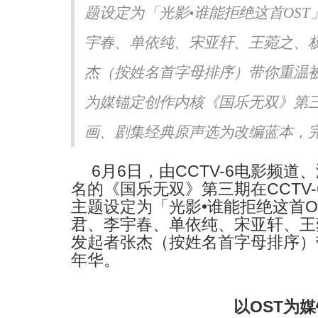
题设定为「光影•谁能拒绝这首OS
声生不息·华流季》展专业
《书画里的中国》第三季直播
《Simon》突破性唱功获赞
吉地坛公园写生，笔墨定格初
宇春、单依纯、宋亚轩、王菀之、杨
杰（按姓名首字母排序）带你重温被
为媒锚定创作内核《国乐无双》第
画、剧集经典原声选为改编蓝本，完成
6
6
CCTV-6
月
日，由
电影频道、
CCTV-
名的《国乐无双》第三期在
•
O
主题设定为「光影
谁能拒绝这首
君、李宇春、单依纯、宋亚轩、王
发起者张杰（按姓名首字母排序）
年华。
OST
以
为媒