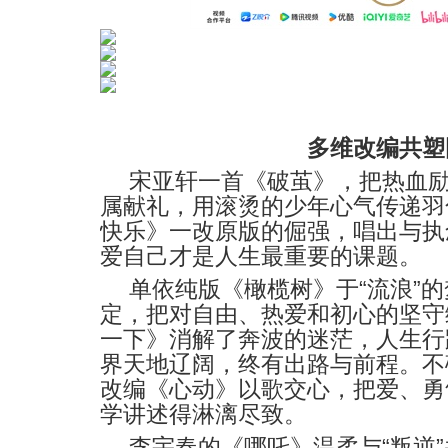
多维改编共塑
宋亚轩一首《破茧》，把热血
属献礼，用滚烫的少年心气传递羽
快乐》一改原版的倔强，唱出与执
爱自己才是人生最重要的课题。
“
”
单依纯版《橄榄树》于
流浪
的
定，把对自由、热爱和初心的坚守
一下》消解了奔波的迷茫，人生行
界天地辽阔，终有出路与前程。不
改编
《心动》以歌交心，把爱、勇
学讲述得淋漓尽致。
“
”
李宇春的《哪吒》温柔与
叛逆