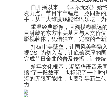
自开播以来，《国乐无双》始
发力点。节目牢牢锚定一脉同源的
手，从三大维度赋能华语乐坛，为
重温
经典
影像
，
回溯模糊飘远
目潜藏的东方审美基因与人文价值
影视载体，凭借独立、完整的全新
打破审美壁垒，让国风美学融
OST
视
为切入点，让底蕴深厚的国
完成昔日金曲的普及传播，让传统
筑牢文化根基，凝聚华语音乐
缩”了一段故事，也标记了一个时
流
的无限可能性，也要引导新生代
力。