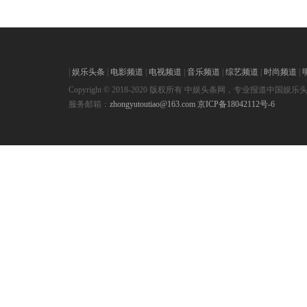
|
娱乐头条
|
电影频道
|
电视频道
|
音乐频道
|
综艺频道
|
时尚频道
|
Copyright © 2018-2020 版权所有 中娱头条网，专业报道中国娱乐
服务邮箱：
zhongyutoutiao@163.com
京ICP备18042112号-6