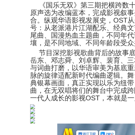
《国乐无双》第三期把横跨数
原声选为改编蓝本，完成影视叙事
OST
合。纵观华语影视发展史，
从
号：从老派港片江湖配乐、经典文
尾曲、国漫热血主题曲，不同年代
壤，是不同地域、不同年龄段受众
节目深挖影视歌曲背后的故事
岳东、邓志舜、刘卓辉、裴育、三
与词曲打磨，以华语审美为基底重
脉的旋律适配新时代编曲逻辑。舞
典银幕画面，真正实现以乐为纽带
曲，在无双唱将们的舞台中完成跨
OST
一代人成长的影视
，本就是一