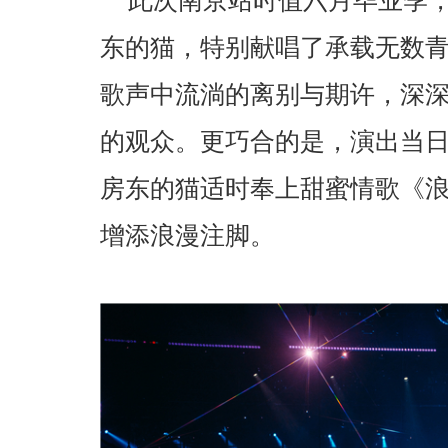
东的猫，特别献唱了承载无数
歌声中流淌的离别与期许，深
的观众。更巧合的是，演出当
房东的猫适时奉上甜蜜情歌《
增添浪漫注脚。