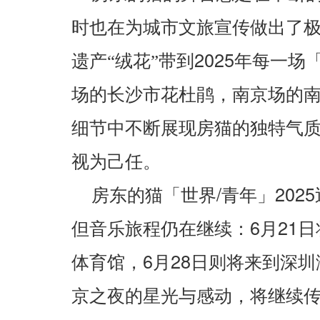
时也在️为城市文旅宣传做出了
2025
遗产“绒花”带到
年每一场
场的长沙市花杜鹃，南京场的
细节中不断展现房猫的独特气
视为己任。
/
2025
房东的猫「世界
青年」
6
21
但音乐旅程仍在继续：
月
日
6
28
体育馆，
月
日则将来到深圳
京之夜的星光与感动，将继续