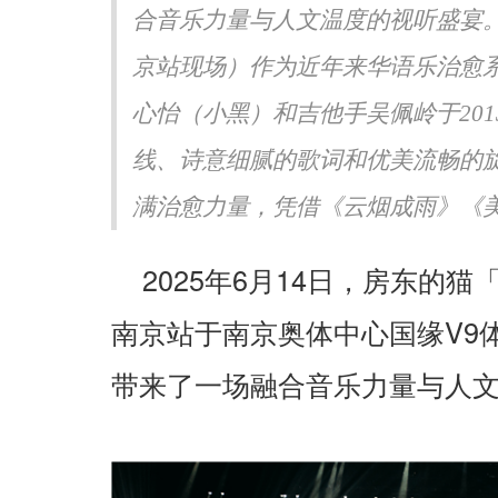
合音乐力量与人文温度的视听盛宴。
的中国》第三季直播：郭林
《书画里的中国》第三季：笔
园写生，笔墨定格初冬
大观园 付闻博写生绘就红楼意
京站现场）作为近年来华语乐治愈
心怡（小黑）和吉他手吴佩岭于20
线、诗意细腻的歌词和优美流畅的
满治愈力量，凭借《云烟成雨》《美好
2025
6
14
年
月
日，房东的猫
V9
南京站于南京奥体中心国缘
带来了一场融合音乐力量与人