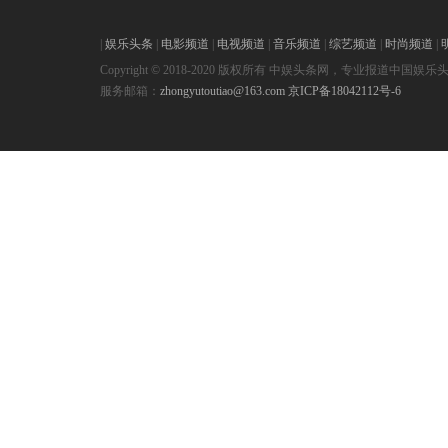
|
娱乐头条
|
电影频道
|
电视频道
|
音乐频道
|
综艺频道
|
时尚频道
|
Copyright © 2018-2020 版权所有 中娱头条网，专业报道中国娱乐
服务邮箱：
zhongyutoutiao@163.com
京ICP备18042112号-6