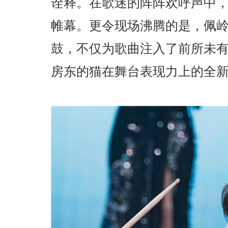
诠释。在歌迷的阵阵欢呼声中
帷幕。更令现场沸腾的是，佩
鼓，不仅为歌曲注入了前所未
房东的猫在舞台表现力上的全