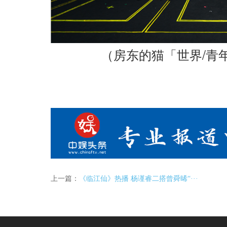
/
（房东的猫「世界
青
上一篇：
《临江仙》热播 杨谨睿二搭曾舜晞“···