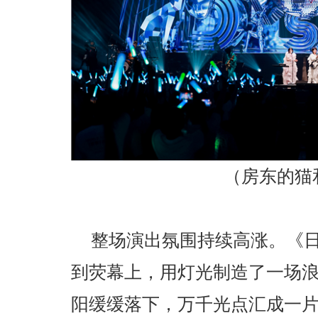
（房东的猫
整场演出氛围持续高涨。《
到荧幕上，用灯光制造了一场
阳缓缓落下，万千光点汇成一