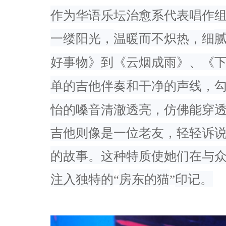
作为华语乐坛治愈系代表唱作
一缕阳光，
温暖而不炽热，细
好事物》到《云烟成雨》、
《
单的吉他伴奏和干净的声线，
怡的嗓音清澈透亮，仿佛能
穿
吉他则像是一位老友，
轻轻诉
的故事。这种特质使她们在与
注入独特的
“
房东的猫
”
印
记。