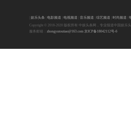
|
娱乐头条
|
电影频道
|
电视频道
|
音乐频道
|
综艺频道
|
时尚频道
|
Copyright © 2018-2020 版权所有 中娱头条网，专业报道中国娱乐
服务邮箱：
zhongyutoutiao@163.com
京ICP备18042112号-6