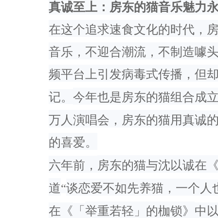
真诚至上：
房东的猫音乐魅力
在这个追求速食文化的时代，
音乐，不迎合潮流，不制造噱
频平台上引发病毒式传播，但
记。
今年也是房东的猫组合成
万人演唱会，
房东的猫用真
诚
的喜爱。
六年前，
房东的猫与沈以诚在
道
“
谈恋爱不如先养猫，
一个
人
在《
「
举重若轻」
的枷锁》
中