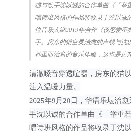
猫与歌手沈以诚的合作单曲《「举
声生不息·华流季》展专业
《书画里的中国》第三季直播
《Simon》突破性唱功获赞
吉地坛公园写生，笔墨定格初
唱诗班风格的作品将收录于沈以诚
位音乐人继2019年合作《谈恋爱
手。房东的猫空灵治愈的声线与沈
神圣而治愈的音乐体验，这也是房东的
清澈嗓音穿透喧嚣，
房东的猫
注入温暖力量。
2025
年
9
月
20
日，
华语乐坛治愈
手沈以诚的合作单曲《
「
举
重
唱诗班风格的作品将收录于沈