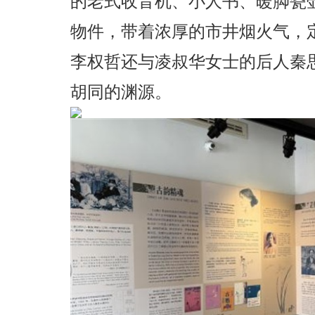
的老式收音机、小人书、暖脚瓷
物件，带着浓厚的市井烟火气，
李权哲还与凌叔华女士的后人秦
胡同的渊源。