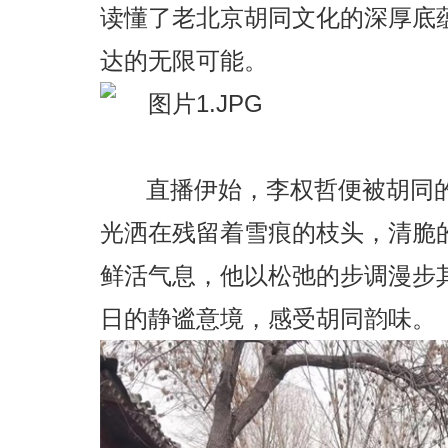
读懂了老北京胡同文化的深厚底
达的无限可能。
直播伊始，李权哲便被胡同
光洒在残留着雪痕的枝头，清脆
鲜活气息，他以松弛的步调漫步
日的静谧意境，感受胡同韵味。