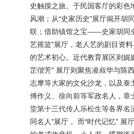
史触摸之旅。于民国客厅的彩色
风潮；从“史家历史”展厅揭开胡
联；借助镇馆之宝——史家胡同
艺摇篮”展厅，老人艺的剧目资
的艺术初心。近代教育展区则娓
芷偕芳” 展厅则聚焦凌叔华与陈
志摩等大家的文化沙龙，以及泰
傅作义、徐向前等军政名人，章
堂第十三代传人乐松生等各界名
同名人”展厅 。而“时代记忆” 