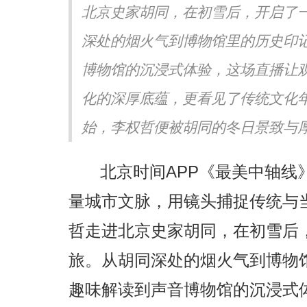
北京史家胡同，在初雪后，开启了
”亮相湖南卫视跨年演唱会 红
苏有朋《声生不息·华流季》展
青春活力
音乐素养 《Simon》突破性唱
深处的烟火气到博物馆里的历史印
博物馆的沉浸式体验，这场直播让
化的深厚底蕴，更看见了传统文化年
始，李权哲便被胡同的冬日景致与厚重
北京时间APP《最美中轴线
量城市文脉，用镜头捕捉传统与
哲走进北京史家胡同，在初雪后
旅。从胡同深处的烟火气到博物
趣味解读到声音博物馆的沉浸式