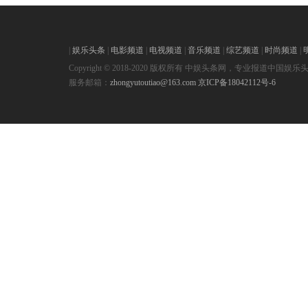
|
娱乐头条
|
电影频道
|
电视频道
|
音乐频道
|
综艺频道
|
时尚频道
|
Copyright © 2018-2020 版权所有 中娱头条网，专业报道中国娱乐
服务邮箱：
zhongyutoutiao@163.com
京ICP备18042112号-6