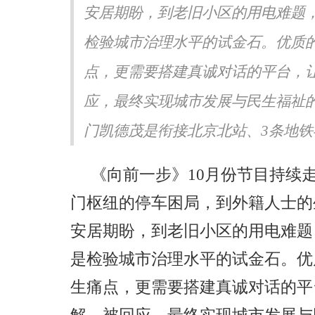
安居期盼，到老旧小区的用电难题
声生不息·华流季》展专业
《书画里的中国》第三季直播
《Simon》突破性唱功获赞
吉地坛公园写生，笔墨定格初
检验城市治理水平的试金石。优质
点，更需要搭建真诚对话的平台，
应，最终实现城市发展与民生福祉
门凯德茂是衔接北京北站、3条地铁与
《向前一步》10月份节目持续
门枢纽的停车困局，到外籍人士的
安居期盼，到老旧小区的用电难题
是检验城市治理水平的试金石。优
生痛点，更需要搭建真诚对话的平