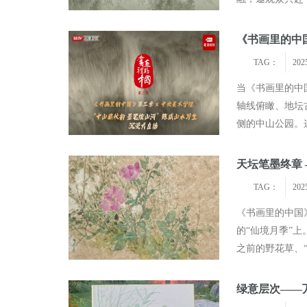
际电影节“着迷”电影时尚之夜
曹斐然现身CMG第四届中国
承载着古人对太
星加盟引期待
年度盛典 携《六姊妹》共话
《书画里的中
TAG：
202
当《书画里的中
轴线俯瞰、地坛
侧的中山公园。
檐角流光，在画
天坛笔墨终章
TAG：
202
《书画里的中国
的“仙境月季”
之前的野花草、
个过程就是不断调
绿意层次——