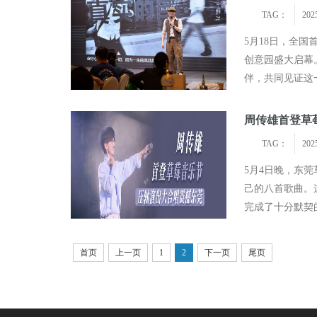
TAG：
202
5月18日，全
创意园盛大启幕
伴，共同见证这
品牌。禾一映画自
周传雄首登草
TAG：
202
5月4日晚，东
己的八首歌曲。
完成了十分默契
了周传雄的旋律。
首页
上一页
1
2
下一页
尾页