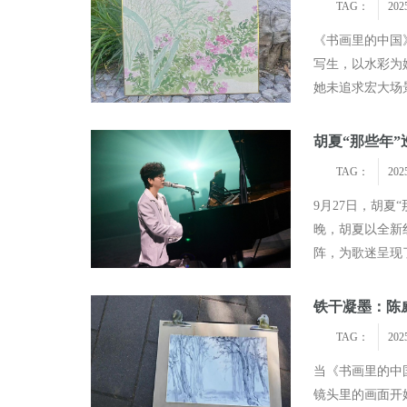
TAG：
202
《书画里的中国
写生，以水彩为
她未追求宏大场
操演示，让观众
胡夏“那些年”
TAG：
202
9月27日，胡夏
晚，胡夏以全新
阵，为歌迷呈现
幕。舞台视觉以
铁干凝墨：陈
TAG：
202
当《书画里的中
镜头里的画面开