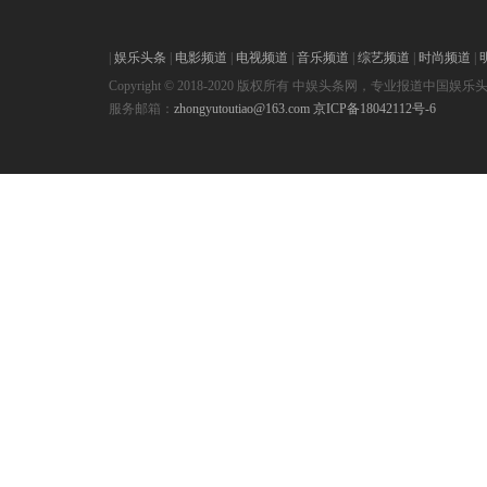
|
娱乐头条
|
电影频道
|
电视频道
|
音乐频道
|
综艺频道
|
时尚频道
|
Copyright © 2018-2020 版权所有 中娱头条网，专业报道中国娱乐
服务邮箱：
zhongyutoutiao@163.com
京ICP备18042112号-6