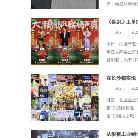
廓，而是从树根
播的中篇，没有
《喜剧之王单口
TAG：
202
今日，由爱奇艺
季艺人阵容正式
喜加盟，为节目
以喜单老友身份
在长沙都实现
TAG：
202
引言：创业热土何
都”的基因相遇
走”的烟火之城
市委宣传部指导
从影视工业到